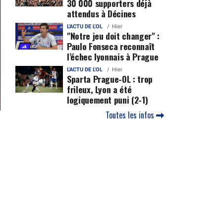
30 000 supporters déjà
attendus à Décines
L'ACTU DE L'OL
Hier
"Notre jeu doit changer" :
Paulo Fonseca reconnaît
l’échec lyonnais à Prague
L'ACTU DE L'OL
Hier
Sparta Prague-OL : trop
frileux, Lyon a été
logiquement puni (2-1)
Toutes les infos