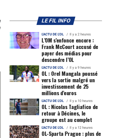
n
LE FIL INFO
0
L'ACTU DE L'OL
Il y a 2 heures
L’OM s’enfonce encore :
Frank McCourt accusé de
payer des médias pour
descendre l’OL
L'ACTU DE L'OL
Il y a 9 heures
OL : Orel Mangala poussé
vers la sortie malgré un
investissement de 25
millions d’euros
L'ACTU DE L'OL
Il y a 10 heures
OL : Nicolas Tagliafico de
retour à Décines, le
groupe est au complet
L'ACTU DE L'OL
Il y a 12 heures
OL-Sparta Prague : plus de