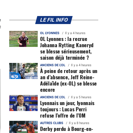
n
LE FIL INFO
8
OL LYONNES
Il y a 4 heures
OL Lyonnes : la recrue
Johanna Rytting Kaneryd
se blesse sérieusement,
saison déjà terminée ?
ANCIENS DE L'OL
Il y a 4 heures
À peine de retour après un
an d’absence, Jeff Reine-
Adélaïde (ex-OL) se blesse
encore
ANCIENS DE L'OL
Il y a 5 heures
Lyonnais un jour, lyonnais
toujours : Lucas Perri
refuse l’offre de l’OM
AUTRES CLUBS
Il y a 8 heures
Derby perdu à Bourg-en-