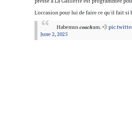
presse à La Gaillette est programmée pou
L'occasion pour lui de faire ce qu'il fait si 
Habemus 𝒄𝒐𝒂𝒄𝒉am. 💨
pic.twitt
June 2, 2025