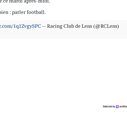
r ce mardi après-midi.
bien : parler football.
er.com/1q1ZvgySPC
— Racing Club de Lens (@RCLens)