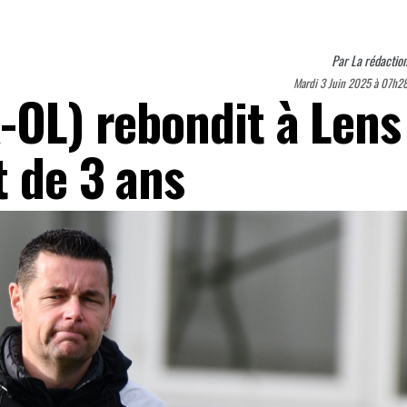
Par
La rédactio
Mardi 3 Juin 2025 à 07h2
-OL) rebondit à Lens
t de 3 ans