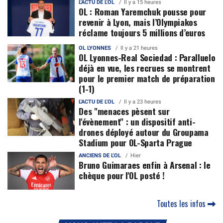
L'ACTU DE L'OL
Il y a 15 heures
OL : Roman Yaremchuk pousse pour
revenir à Lyon, mais l’Olympiakos
réclame toujours 5 millions d’euros
OL LYONNES
Il y a 21 heures
OL Lyonnes-Real Sociedad : Paralluelo
déjà en vue, les recrues se montrent
pour le premier match de préparation
(1-1)
L'ACTU DE L'OL
Il y a 23 heures
Des "menaces pèsent sur
l'évènement" : un dispositif anti-
drones déployé autour du Groupama
Stadium pour OL-Sparta Prague
ANCIENS DE L'OL
Hier
Bruno Guimaraes enfin à Arsenal : le
chèque pour l'OL posté !
Toutes les infos