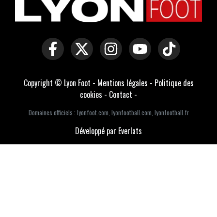
Copyright © Lyon Foot -
Mentions légales
-
Politique des
cookies
-
Contact
-
Domaines officiels :
lyonfoot.com
,
lyonfootball.com
,
lyonfootball.fr
Développé par Everlats