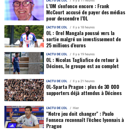
L'ACTU DE L'OL
Il y a 11 heures
L’OM s’enfonce encore : Frank
McCourt accusé de payer des médias
pour descendre l’OL
L'ACTU DE L'OL
Il y a 18 heures
OL : Orel Mangala poussé vers la
sortie malgré un investissement de
25 millions d’euros
L'ACTU DE L'OL
Il y a 19 heures
OL : Nicolas Tagliafico de retour à
Décines, le groupe est au complet
L'ACTU DE L'OL
Il y a 21 heures
OL-Sparta Prague : plus de 30 000
supporters déjà attendus à Décines
L'ACTU DE L'OL
Hier
"Notre jeu doit changer" : Paulo
Fonseca reconnaît l’échec lyonnais à
Prague