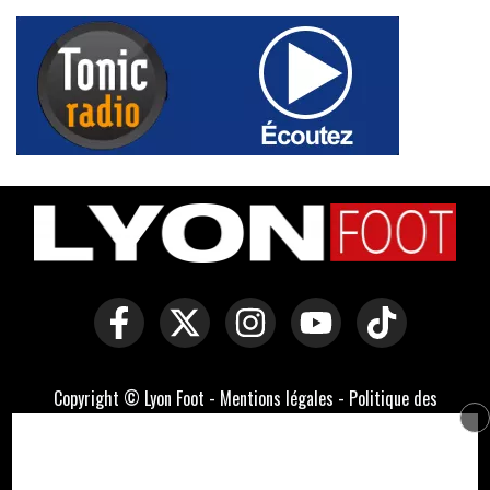
Copyright © Lyon Foot -
Mentions légales
-
Politique des
cookies
-
Contact
-
Domaines officiels :
lyonfoot.com
,
lyonfootball.com
,
lyonfootball.fr