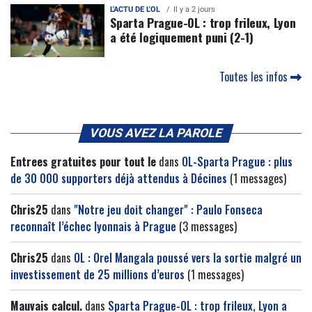
L'ACTU DE L'OL
Il y a 2 jours
Sparta Prague-OL : trop frileux, Lyon
a été logiquement puni (2-1)
Toutes les infos
VOUS AVEZ LA PAROLE
Entrees gratuites pour tout le
dans
OL-Sparta Prague : plus
de 30 000 supporters déjà attendus à Décines
(1 messages)
Chris25
dans
"Notre jeu doit changer" : Paulo Fonseca
reconnaît l’échec lyonnais à Prague
(3 messages)
Chris25
dans
OL : Orel Mangala poussé vers la sortie malgré un
investissement de 25 millions d’euros
(1 messages)
Mauvais calcul.
dans
Sparta Prague-OL : trop frileux, Lyon a