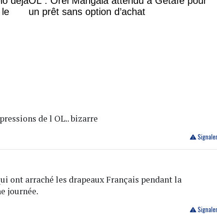
lo déjà
OL : Orel Mangala attendu à Getafe pour
 le
un prêt sans option d’achat
pressions de l OL.. bizarre
Signale
 qui ont arraché les drapeaux Français pendant la
e journée.
Signale