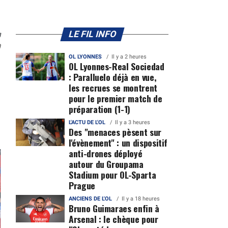
n
LE FIL INFO
0
OL LYONNES
Il y a 2 heures
OL Lyonnes-Real Sociedad
: Paralluelo déjà en vue,
les recrues se montrent
pour le premier match de
préparation (1-1)
L'ACTU DE L'OL
Il y a 3 heures
Des "menaces pèsent sur
l'évènement" : un dispositif
anti-drones déployé
autour du Groupama
Stadium pour OL-Sparta
Prague
ANCIENS DE L'OL
Il y a 18 heures
Bruno Guimaraes enfin à
Arsenal : le chèque pour