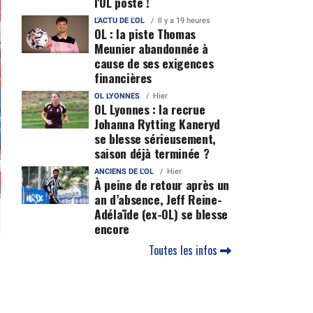
l'OL posté !
L'ACTU DE L'OL
Il y a 19 heures
OL : la piste Thomas
Meunier abandonnée à
cause de ses exigences
financières
OL LYONNES
Hier
OL Lyonnes : la recrue
Johanna Rytting Kaneryd
se blesse sérieusement,
saison déjà terminée ?
ANCIENS DE L'OL
Hier
À peine de retour après un
an d’absence, Jeff Reine-
Adélaïde (ex-OL) se blesse
encore
Toutes les infos