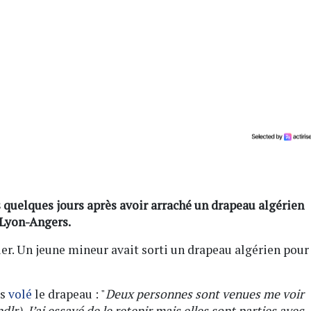
s quelques jours après avoir arraché un drapeau algérien
 Lyon-Angers.
ier. Un jeune mineur avait sorti un drapeau algérien pour
rs
volé
le drapeau : "
Deux personnes sont venues me voir
lr). J’ai essayé de le retenir mais elles sont parties avec.