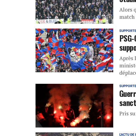
Alors q
match 
SUPPORT
PSG-O
suppo
Après l
ministè
déplac
SUPPORT
Guerr
sanct
Pris su
L'ACTU DE 