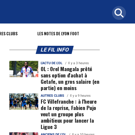
RES CLUBS
LES NOTES DE LYON FOOT
LE FIL INFO
L'ACTU DE L'OL
Il y a 3 heures
OL : Orel Mangala prêté
sans option d'achat à
Getafe, un gros salaire (en
partie) en moins
AUTRES CLUBS
Il y a 9 heures
FC Villefranche : à l'heure
de la reprise, Fabien Pujo
veut un groupe plus
ambitieux pour lancer la
Ligue 3
ANCIENS DE L'OL
Il y a 10 heures