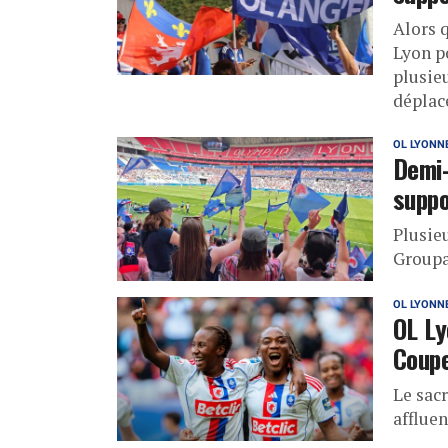
Alors q
Lyon p
plusie
déplac
OL LYONN
Demi-
suppo
Plusie
Groupa
OL LYONN
OL Ly
Coupe
Le sacr
afflue