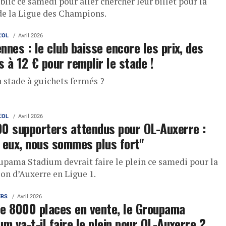
blic ce samedi pour aller chercher leur billet pour la
 de la Ligue des Champions.
L'OL
Avril 2026
nnes : le club baisse encore les prix, des
s à 12 € pour remplir le stade !
n stade à guichets fermés ?
L'OL
Avril 2026
0 supporters attendus pour OL-Auxerre :
 eux, nous sommes plus fort"
upama Stadium devrait faire le plein ce samedi pour la
ion d’Auxerre en Ligue 1.
ERS
Avril 2026
e 8000 places en vente, le Groupama
um va-t-il faire le plein pour OL-Auxerre ?