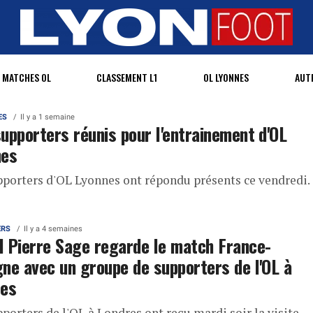
MATCHES OL
CLASSEMENT L1
OL LYONNES
AUT
ES
Il y a 1 semaine
upporters réunis pour l'entrainement d'OL
nes
pporters d'OL Lyonnes ont répondu présents ce vendredi.
ERS
Il y a 4 semaines
 Pierre Sage regarde le match France-
ne avec un groupe de supporters de l'OL à
res
porters de l'OL à Londres ont reçu mardi soir la visite