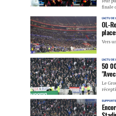
leur pu
finale
L'ACTU DE 
OL-Re
place
Vers u
L'ACTU DE 
50 00
"Avec
Le Gro
récept
SUPPORT
Encor
Stadi