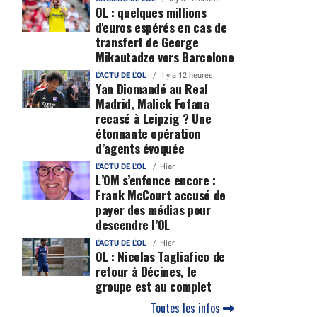
OL : quelques millions
d'euros espérés en cas de
transfert de George
Mikautadze vers Barcelone
L'ACTU DE L'OL
Il y a 12 heures
Yan Diomandé au Real
Madrid, Malick Fofana
recasé à Leipzig ? Une
étonnante opération
d’agents évoquée
L'ACTU DE L'OL
Hier
L’OM s’enfonce encore :
Frank McCourt accusé de
payer des médias pour
descendre l’OL
L'ACTU DE L'OL
Hier
OL : Nicolas Tagliafico de
retour à Décines, le
groupe est au complet
Toutes les infos