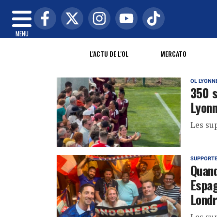
MENU
L'ACTU DE L'OL
MERCATO
OL LYONN
350 s
Lyon
Les su
SUPPORT
Quand
Espag
Lond
Les sup