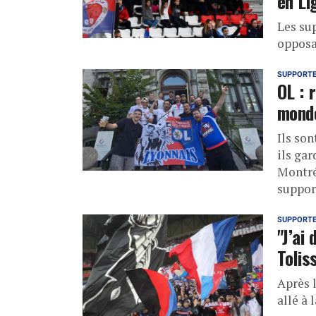
en Li
Les sup
opposa
SUPPORT
OL : 
mond
Ils so
ils gar
Montré
support
SUPPORT
"J’ai 
Tolis
Après 
allé à 