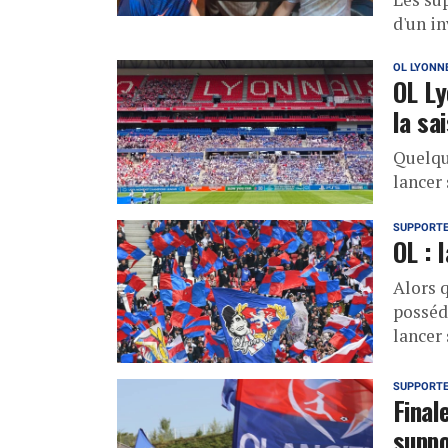
d'un in
OL LYONN
OL Ly
la sa
Quelque
lancer
SUPPORT
OL : 
Alors 
posséd
lancer
SUPPORT
Final
suppo