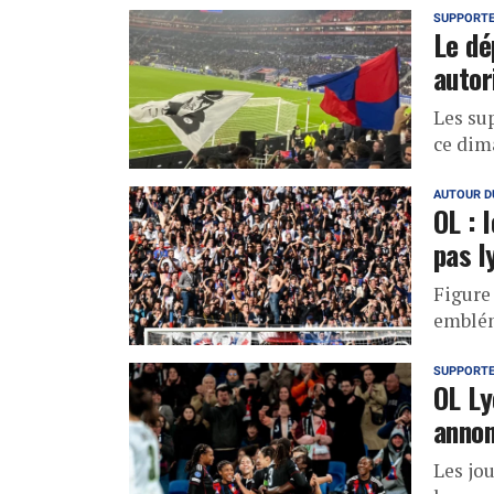
SUPPORT
Le dé
autor
Les su
ce dim
AUTOUR D
OL : 
pas l
Figure 
emblém
SUPPORT
OL Ly
anno
Les jo