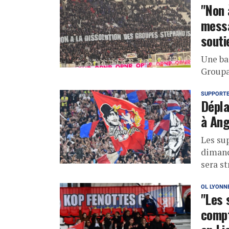
"Non 
messa
souti
Une ba
Groupa
SUPPORT
Dépla
à An
Les su
dimanc
sera s
OL LYONN
"Les 
compt