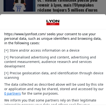
revenir à Lyon, mais l’Olympiakos
réclame toujours 5 millions d’euros
OL LYONNES
Il y a 21 heures
OL Lyonnes-Real Sociedad : Paralluelo
déjà en vue, les recrues se montrent
pour le premier match de préparation
(1-1)
L'ACTU DE L'OL
Il y a 23 heures
Des "menaces pèsent sur
l'évènement" : un dispositif anti-
drones déployé autour du Groupama
Stadium pour OL-Sparta Prague
ANCIENS DE L'OL
Hier
Bruno Guimaraes enfin à Arsenal : le
chèque pour l'OL posté !
Toutes les infos