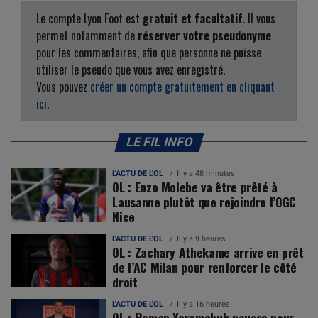
Le compte Lyon Foot est
gratuit et facultatif
. Il vous
permet notamment de
réserver votre pseudonyme
pour les commentaires, afin que personne ne puisse
utiliser le pseudo que vous avez enregistré.
Vous pouvez
créer un compte gratuitement en cliquant
ici
.
LE FIL INFO
L'ACTU DE L'OL
Il y a 48 minutes
OL : Enzo Molebe va être prêté à
Lausanne plutôt que rejoindre l’OGC
Nice
L'ACTU DE L'OL
Il y a 9 heures
OL : Zachary Athekame arrive en prêt
de l’AC Milan pour renforcer le côté
droit
L'ACTU DE L'OL
Il y a 16 heures
OL : Roman Yaremchuk pousse pour