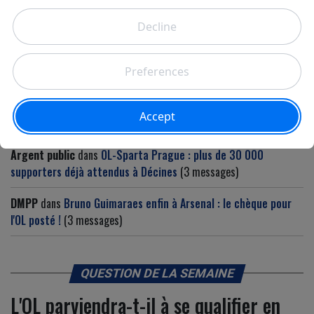
VOUS AVEZ LA PAROLE
Mask
dans
Des "menaces pèsent sur l'évènement" : un
dispositif anti-drones déployé autour du Groupama Stadium
pour OL-Sparta Prague
(6 messages)
Bien sûr ...
dans
OL : Zachary Athekame arrive en prêt de l’AC
Milan pour renforcer le côté droit
(1 messages)
Argent public
dans
OL-Sparta Prague : plus de 30 000
supporters déjà attendus à Décines
(3 messages)
DMPP
dans
Bruno Guimaraes enfin à Arsenal : le chèque pour
l'OL posté !
(3 messages)
QUESTION DE LA SEMAINE
L'OL parviendra-t-il à se qualifier en