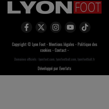
Copyright © Lyon Foot -
Mentions légales
-
Politique des
cookies
-
Contact
-
Domaines officiels :
lyonfoot.com
,
lyonfootball.com
,
lyonfootball.fr
Développé par Everlats