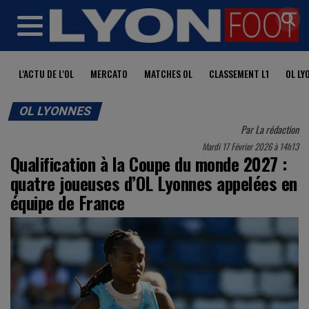
MENU
L'ACTU DE L'OL
MERCATO
MATCHES OL
CLASSEMENT L1
OL LY
OL LYONNES
Par
La rédaction
Mardi 17 Février 2026 à 14h13
Qualification à la Coupe du monde 2027 :
quatre joueuses d’OL Lyonnes appelées en
équipe de France