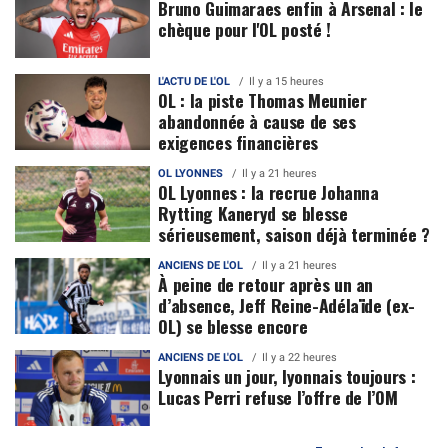
Bruno Guimaraes enfin à Arsenal : le
chèque pour l'OL posté !
L'ACTU DE L'OL
Il y a 15 heures
OL : la piste Thomas Meunier
abandonnée à cause de ses
exigences financières
OL LYONNES
Il y a 21 heures
OL Lyonnes : la recrue Johanna
Rytting Kaneryd se blesse
sérieusement, saison déjà terminée ?
ANCIENS DE L'OL
Il y a 21 heures
À peine de retour après un an
d’absence, Jeff Reine-Adélaïde (ex-
OL) se blesse encore
ANCIENS DE L'OL
Il y a 22 heures
Lyonnais un jour, lyonnais toujours :
Lucas Perri refuse l’offre de l’OM