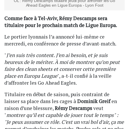
OL : Rémy Descamps titulaire jeudi pour affronter les Go
Ahead Eagles en Ligue Europa - Lyon Foot
Comme face à Tel-Aviv, Rémy Descamps sera
titulaire pour le prochain match de Ligue Europa.
Le portier lyonnais l’a annoncé lui-même ce
mercredi, en conférence de presse d’avant-match.
"
J’en suis très content. J’en ai besoin, et je suis
heureux de le mériter. À moi de montrer qu’on peut
faire des clean sheets et conserver cette première
place en Europa League
", a-t-il confié à la veille
d’affronter les Go Ahead Eagles.
Titulaire en début de saison, puis contraint de
laisser sa place dans les cages à
Dominik Greif
en
raison d’une blessure,
Rémy Descamps
veut
"
montrer qu’il est capable de jouer tout le temps" :
"Je peux assumer ce rôle. C’est un vrai bol d’air, ça me
permet d’enchaîner les matchs. Perdre cela et ne plus