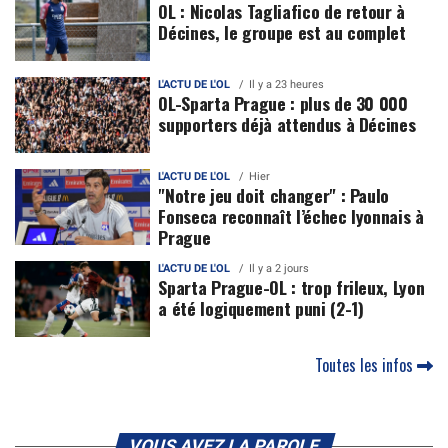
OL : Nicolas Tagliafico de retour à
Décines, le groupe est au complet
L'ACTU DE L'OL
Il y a 23 heures
OL-Sparta Prague : plus de 30 000
supporters déjà attendus à Décines
L'ACTU DE L'OL
Hier
"Notre jeu doit changer" : Paulo
Fonseca reconnaît l’échec lyonnais à
Prague
L'ACTU DE L'OL
Il y a 2 jours
Sparta Prague-OL : trop frileux, Lyon
a été logiquement puni (2-1)
Toutes les infos
VOUS AVEZ LA PAROLE