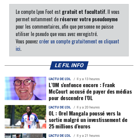
Le compte Lyon Foot est
gratuit et facultatif
. Il vous
permet notamment de
réserver votre pseudonyme
pour les commentaires, afin que personne ne puisse
utiliser le pseudo que vous avez enregistré.
Vous pouvez
créer un compte gratuitement en cliquant
ici
.
LE FIL INFO
L'ACTU DE L'OL
Il y a 13 heures
L’OM s’enfonce encore : Frank
McCourt accusé de payer des médias
pour descendre l’OL
L'ACTU DE L'OL
Il y a 20 heures
OL : Orel Mangala poussé vers la
sortie malgré un investissement de
25 millions d’euros
L'ACTU DE L'OL
Il y a 21 heures