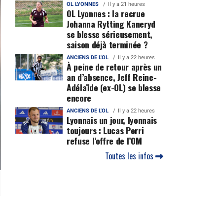
OL LYONNES
Il y a 21 heures
OL Lyonnes : la recrue
Johanna Rytting Kaneryd
se blesse sérieusement,
saison déjà terminée ?
ANCIENS DE L'OL
Il y a 22 heures
À peine de retour après un
an d’absence, Jeff Reine-
Adélaïde (ex-OL) se blesse
encore
ANCIENS DE L'OL
Il y a 22 heures
Lyonnais un jour, lyonnais
toujours : Lucas Perri
refuse l’offre de l’OM
Toutes les infos