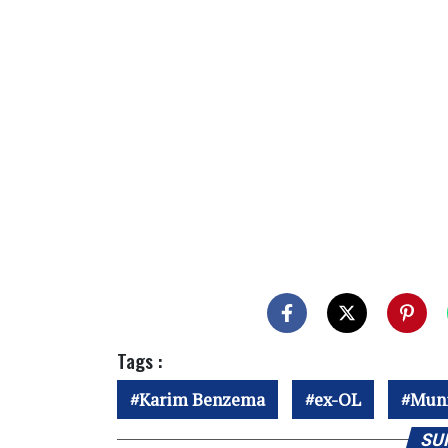
Tags :
Karim Benzema
ex-OL
Muni
SU