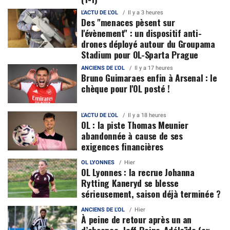
L'ACTU DE L'OL
Il y a 3 heures
Des "menaces pèsent sur
l'évènement" : un dispositif anti-
drones déployé autour du Groupama
Stadium pour OL-Sparta Prague
ANCIENS DE L'OL
Il y a 17 heures
Bruno Guimaraes enfin à Arsenal : le
chèque pour l'OL posté !
L'ACTU DE L'OL
Il y a 18 heures
OL : la piste Thomas Meunier
abandonnée à cause de ses
exigences financières
OL LYONNES
Hier
OL Lyonnes : la recrue Johanna
Rytting Kaneryd se blesse
sérieusement, saison déjà terminée ?
ANCIENS DE L'OL
Hier
À peine de retour après un an