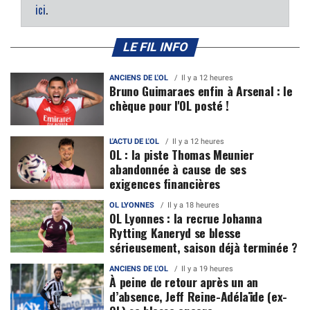
ici
.
LE FIL INFO
ANCIENS DE L'OL
Il y a 12 heures
Bruno Guimaraes enfin à Arsenal : le
chèque pour l'OL posté !
L'ACTU DE L'OL
Il y a 12 heures
OL : la piste Thomas Meunier
abandonnée à cause de ses
exigences financières
OL LYONNES
Il y a 18 heures
OL Lyonnes : la recrue Johanna
Rytting Kaneryd se blesse
sérieusement, saison déjà terminée ?
ANCIENS DE L'OL
Il y a 19 heures
À peine de retour après un an
d’absence, Jeff Reine-Adélaïde (ex-