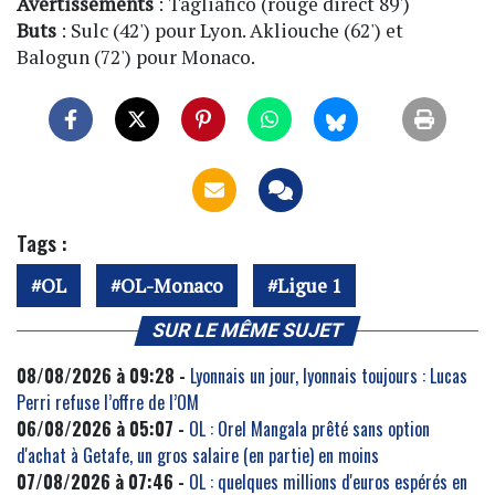
Avertissements
: Tagliafico (rouge direct 89')
Buts
: Sulc (42') pour Lyon. Akliouche (62') et
Balogun (72') pour Monaco.
Tags :
OL
OL-Monaco
Ligue 1
SUR LE MÊME SUJET
08/08/2026 à 09:28 -
Lyonnais un jour, lyonnais toujours : Lucas
Perri refuse l’offre de l’OM
06/08/2026 à 05:07 -
OL : Orel Mangala prêté sans option
d'achat à Getafe, un gros salaire (en partie) en moins
07/08/2026 à 07:46 -
OL : quelques millions d'euros espérés en