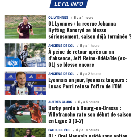
LE FIL INFO
OL LYONNES
Il y a 1 heure
OL Lyonnes : la recrue Johanna
Rytting Kaneryd se blesse
sérieusement, saison déjà terminée ?
ANCIENS DE L'OL
Il y a 1 heure
À peine de retour après un an
d’absence, Jeff Reine-Adélaïde (ex-
OL) se blesse encore
ANCIENS DE L'OL
Il y a 2 heures
Lyonnais un jour, lyonnais toujours :
Lucas Perri refuse l’offre de l’OM
AUTRES CLUBS
Il y a 5 heures
Derby perdu à Bourg-en-Bresse :
Villefranche rate son début de saison
en Ligue 3 (3-2)
L'ACTU DE L'OL
Il y a 18 heures
OL : Orel Mangala prêté sans option