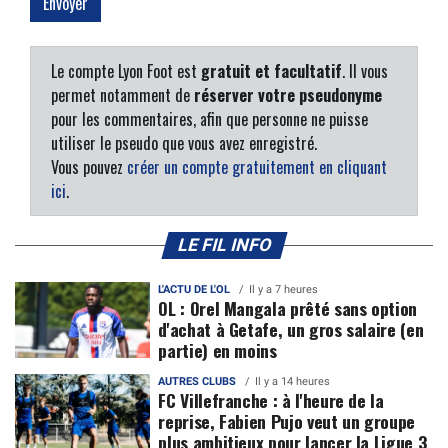
Le compte Lyon Foot est
gratuit et facultatif
. Il vous
permet notamment de
réserver votre pseudonyme
pour les commentaires, afin que personne ne puisse
utiliser le pseudo que vous avez enregistré.
Vous pouvez
créer un compte gratuitement en cliquant
ici
.
LE FIL INFO
L'ACTU DE L'OL
Il y a 7 heures
OL : Orel Mangala prêté sans option
d'achat à Getafe, un gros salaire (en
partie) en moins
AUTRES CLUBS
Il y a 14 heures
FC Villefranche : à l'heure de la
reprise, Fabien Pujo veut un groupe
plus ambitieux pour lancer la Ligue 3