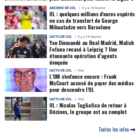
ANCIENS DE L'OL
Il y a 14 heures
OL : quelques millions d'euros espérés
en cas de transfert de George
Mikautadze vers Barcelone
L'ACTU DE L'OL
Il y a 16 heures
Yan Diomandé au Real Madrid, Malick
Fofana recasé à Leipzig ? Une
étonnante opération d’agents
évoquée
L'ACTU DE L'OL
Hier
L’OM s’enfonce encore : Frank
McCourt accusé de payer des médias
pour descendre l’OL
L'ACTU DE L'OL
Hier
OL : Nicolas Tagliafico de retour à
Décines, le groupe est au complet
Toutes les infos