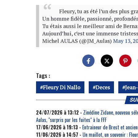
Fleury, tu as été l’un des plus 
Un homme fidèle, passionné, profondéme
Tu étais aussi le meilleur ami de Bernard
Aujourd’hui, c’est une immense triste
Michel AULAS (@JM_Aulas)
May 13, 2
Tags :
Fleury Di Nallo
Deces
Jean
SU
24/07/2026 à 13:12 -
Zinédine Zidane, nouveau séle
Aulas, "surpris par les fuites" à la FFF
17/06/2026 à 19:13 -
Entraineur de Brest et ancien
11/06/2026 à 14:57 -
Un maillot, un souvenir : Fle