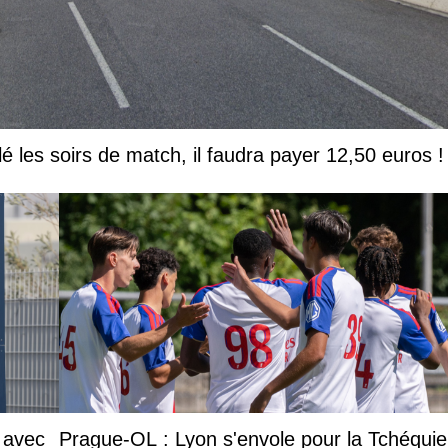
lé les soirs de match, il faudra payer 12,50 euros !
 avec
Prague-OL : Lyon s'envole pour la Tchéquie