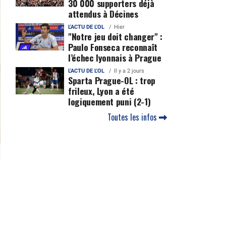
30 000 supporters déjà
attendus à Décines
L'ACTU DE L'OL
Hier
"Notre jeu doit changer" :
Paulo Fonseca reconnaît
l’échec lyonnais à Prague
L'ACTU DE L'OL
Il y a 2 jours
Sparta Prague-OL : trop
frileux, Lyon a été
logiquement puni (2-1)
Toutes les infos