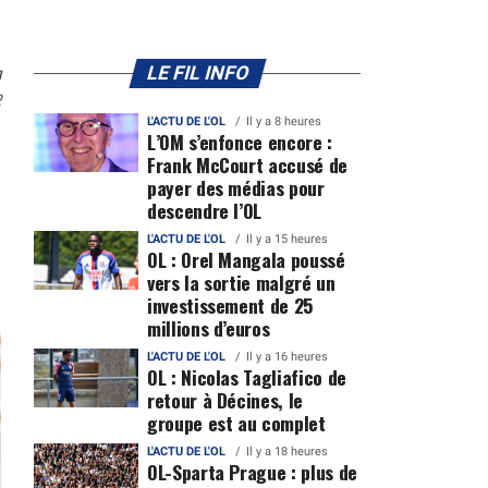
n
LE FIL INFO
2
L'ACTU DE L'OL
Il y a 8 heures
L’OM s’enfonce encore :
Frank McCourt accusé de
payer des médias pour
descendre l’OL
L'ACTU DE L'OL
Il y a 15 heures
OL : Orel Mangala poussé
vers la sortie malgré un
investissement de 25
millions d’euros
L'ACTU DE L'OL
Il y a 16 heures
OL : Nicolas Tagliafico de
retour à Décines, le
groupe est au complet
L'ACTU DE L'OL
Il y a 18 heures
OL-Sparta Prague : plus de