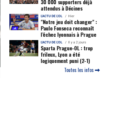
30 000 supporters déjà
attendus à Décines
L'ACTU DE L'OL
Hier
"Notre jeu doit changer" :
Paulo Fonseca reconnaît
l’échec lyonnais à Prague
L'ACTU DE L'OL
Il y a 2 jours
Sparta Prague-OL : trop
frileux, Lyon a été
logiquement puni (2-1)
Toutes les infos