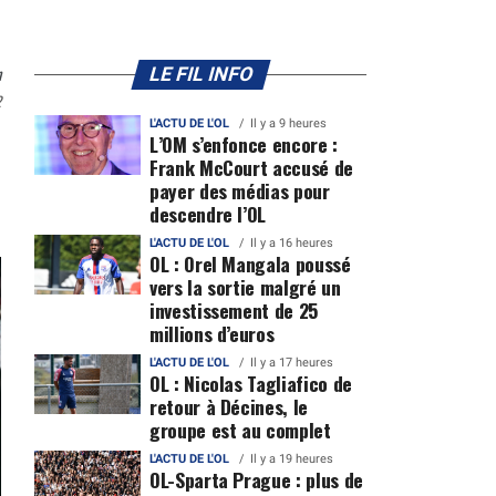
n
LE FIL INFO
2
L'ACTU DE L'OL
Il y a 9 heures
L’OM s’enfonce encore :
Frank McCourt accusé de
payer des médias pour
descendre l’OL
L'ACTU DE L'OL
Il y a 16 heures
OL : Orel Mangala poussé
vers la sortie malgré un
investissement de 25
millions d’euros
L'ACTU DE L'OL
Il y a 17 heures
OL : Nicolas Tagliafico de
retour à Décines, le
groupe est au complet
L'ACTU DE L'OL
Il y a 19 heures
OL-Sparta Prague : plus de