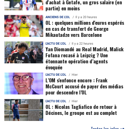
d'achat à Getafe, un gros salaire (en
partie) en moins
ANCIENS DE L'OL
Il y a 20 heures
OL : quelques millions d'euros espérés
en cas de transfert de George
Mikautadze vers Barcelone
L'ACTU DE L'OL
Il y a 22 heures
Yan Diomandé au Real Madrid, Malick
Fofana recasé à Leipzig ? Une
étonnante opération d’agents
évoquée
L'ACTU DE L'OL
Hier
L’OM s’enfonce encore : Frank
McCourt accusé de payer des médias
pour descendre l’OL
L'ACTU DE L'OL
Hier
OL : Nicolas Tagliafico de retour à
Décines, le groupe est au complet