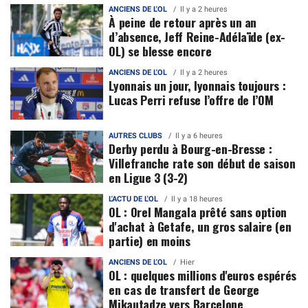
ANCIENS DE L'OL
Il y a 2 heures
À peine de retour après un an
d’absence, Jeff Reine-Adélaïde (ex-
OL) se blesse encore
ANCIENS DE L'OL
Il y a 2 heures
Lyonnais un jour, lyonnais toujours :
Lucas Perri refuse l’offre de l’OM
AUTRES CLUBS
Il y a 6 heures
Derby perdu à Bourg-en-Bresse :
Villefranche rate son début de saison
en Ligue 3 (3-2)
L'ACTU DE L'OL
Il y a 18 heures
OL : Orel Mangala prêté sans option
d'achat à Getafe, un gros salaire (en
partie) en moins
ANCIENS DE L'OL
Hier
OL : quelques millions d'euros espérés
en cas de transfert de George
Mikautadze vers Barcelone