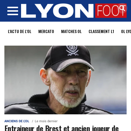
MENU
L'ACTU DE L'OL
MERCATO
MATCHES OL
CLASSEMENT L1
OL LY
ANCIENS DE L'OL
Le mois dernier
Entraineur de Brest et ancien joueur de