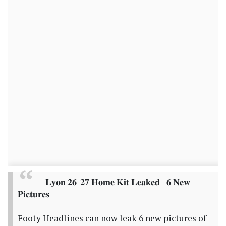
𝐋𝐲𝐨𝐧 𝟐𝟔-𝟐𝟕 𝐇𝐨𝐦𝐞 𝐊𝐢𝐭 𝐋𝐞𝐚𝐤𝐞𝐝 - 𝟔 𝐍𝐞𝐰
𝐏𝐢𝐜𝐭𝐮𝐫𝐞𝐬
Footy Headlines can now leak 6 new pictures of