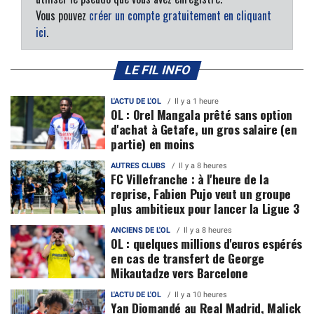
Vous pouvez
créer un compte gratuitement en cliquant
ici
.
LE FIL INFO
L'ACTU DE L'OL
Il y a 1 heure
OL : Orel Mangala prêté sans option
d'achat à Getafe, un gros salaire (en
partie) en moins
AUTRES CLUBS
Il y a 8 heures
FC Villefranche : à l'heure de la
reprise, Fabien Pujo veut un groupe
plus ambitieux pour lancer la Ligue 3
ANCIENS DE L'OL
Il y a 8 heures
OL : quelques millions d'euros espérés
en cas de transfert de George
Mikautadze vers Barcelone
L'ACTU DE L'OL
Il y a 10 heures
Yan Diomandé au Real Madrid, Malick