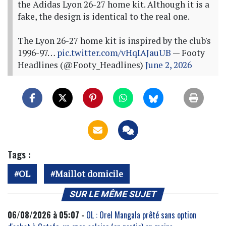
the Adidas Lyon 26-27 home kit. Although it is a
fake, the design is identical to the real one.
The Lyon 26-27 home kit is inspired by the club's
1996-97…
pic.twitter.com/vHqIAJauUB
— Footy
Headlines (@Footy_Headlines)
June 2, 2026
Tags :
OL
Maillot domicile
SUR LE MÊME SUJET
06/08/2026 à 05:07 -
OL : Orel Mangala prêté sans option