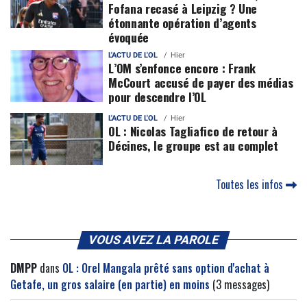
Fofana recasé à Leipzig ? Une
étonnante opération d’agents
évoquée
L'ACTU DE L'OL
Hier
L’OM s’enfonce encore : Frank
McCourt accusé de payer des médias
pour descendre l’OL
L'ACTU DE L'OL
Hier
OL : Nicolas Tagliafico de retour à
Décines, le groupe est au complet
Toutes les infos
VOUS AVEZ LA PAROLE
DMPP
dans
OL : Orel Mangala prêté sans option d'achat à
Getafe, un gros salaire (en partie) en moins
(3 messages)