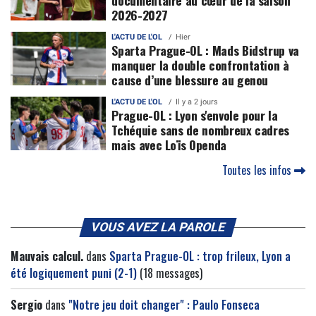
documentaire au cœur de la saison
2026-2027
L'ACTU DE L'OL
Hier
Sparta Prague-OL : Mads Bidstrup va
manquer la double confrontation à
cause d’une blessure au genou
L'ACTU DE L'OL
Il y a 2 jours
Prague-OL : Lyon s'envole pour la
Tchéquie sans de nombreux cadres
mais avec Loïs Openda
Toutes les infos
VOUS AVEZ LA PAROLE
Mauvais calcul.
dans
Sparta Prague-OL : trop frileux, Lyon a
été logiquement puni (2-1)
(18 messages)
Sergio
dans
"Notre jeu doit changer" : Paulo Fonseca