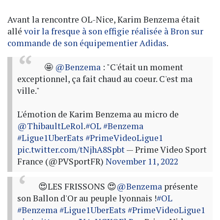
Avant la rencontre OL-Nice, Karim Benzema était
allé
voir la fresque à son effigie réalisée à Bron sur
commande de son équipementier Adidas
.
🤩
@Benzema
: "C'était un moment
exceptionnel, ça fait chaud au coeur. C'est ma
ville."
L'émotion de Karim Benzema au micro de
@ThibaultLeRol
.
#OL
#Benzema
#Ligue1UberEats
#PrimeVideoLigue1
pic.twitter.com/tNjhA8Spbt
— Prime Video Sport
France (@PVSportFR)
November 11, 2022
😍LES FRISSONS 😍
@Benzema
présente
son Ballon d'Or au peuple lyonnais !
#OL
#Benzema
#Ligue1UberEats
#PrimeVideoLigue1