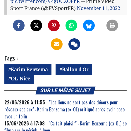
pic.twitter.com/V4gUCXOFhR
— Prime Video
Sport France (@PVSportFR)
November 11, 2022
Tags :
Karim Benzema
Ballon d'Or
OL-Nice
SUR LE MÊME SUJET
22/06/2026 à 11:55 -
"Les lions ne sont pas des décors pour
réseaux sociaux" : Karim Benzema (ex-OL) critiqué après avoir posé
avec un félin
15/06/2026 à 17:08 -
"Ca fait plaisir" : Karim Benzema (ex-OL) se
filme sur le périph’ à Lyon