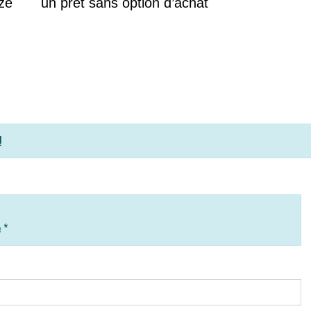
ze
un prêt sans option d’achat
!
e
*