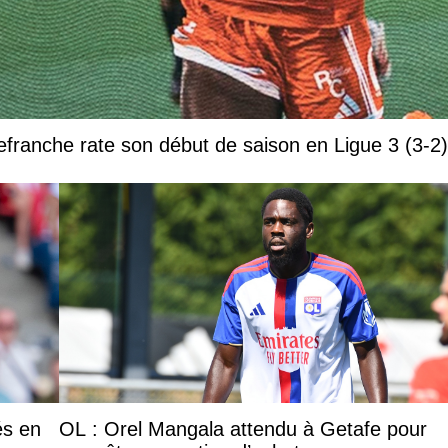
efranche rate son début de saison en Ligue 3 (3-2)
és en
OL : Orel Mangala attendu à Getafe pour