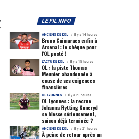
n
LE FIL INFO
7
ANCIENS DE L'OL
Il y a 14 heures
Bruno Guimaraes enfin à
Arsenal : le chèque pour
l'OL posté !
L'ACTU DE L'OL
Il y a 15 heures
OL : la piste Thomas
Meunier abandonnée à
cause de ses exigences
financières
OL LYONNES
Il y a 21 heures
OL Lyonnes : la recrue
Johanna Rytting Kaneryd
se blesse sérieusement,
saison déjà terminée ?
ANCIENS DE L'OL
Il y a 21 heures
À peine de retour après un