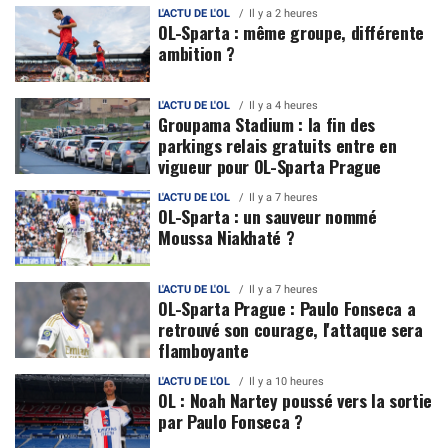
L'ACTU DE L'OL
Il y a 2 heures
OL-Sparta : même groupe, différente
ambition ?
L'ACTU DE L'OL
Il y a 4 heures
Groupama Stadium : la fin des
parkings relais gratuits entre en
vigueur pour OL-Sparta Prague
L'ACTU DE L'OL
Il y a 7 heures
OL-Sparta : un sauveur nommé
Moussa Niakhaté ?
L'ACTU DE L'OL
Il y a 7 heures
OL-Sparta Prague : Paulo Fonseca a
retrouvé son courage, l'attaque sera
flamboyante
L'ACTU DE L'OL
Il y a 10 heures
OL : Noah Nartey poussé vers la sortie
par Paulo Fonseca ?