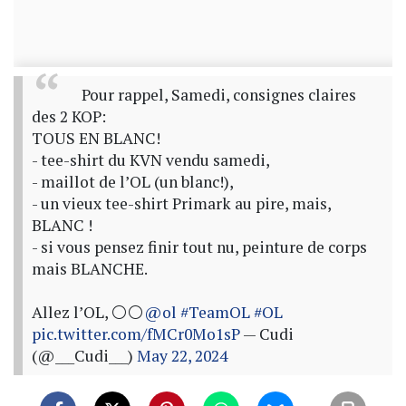
Pour rappel, Samedi, consignes claires
des 2 KOP:
TOUS EN BLANC!
- tee-shirt du KVN vendu samedi,
- maillot de l’OL (un blanc!),
- un vieux tee-shirt Primark au pire, mais,
BLANC !
- si vous pensez finir tout nu, peinture de corps
mais BLANCHE.
Allez l’OL, ⚪️⚪️
@ol
#TeamOL
#OL
pic.twitter.com/fMCr0Mo1sP
— Cudi
(@___Cudi___)
May 22, 2024