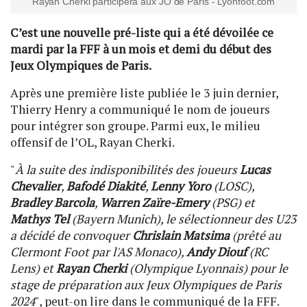
Rayan Cherki participera aux JO de Paris - Lyonfoot.com
C’est une nouvelle pré-liste qui a été dévoilée ce
mardi par la FFF à un mois et demi du début des
Jeux Olympiques de Paris.
Après une première liste publiée le 3 juin dernier,
Thierry Henry a communiqué le nom de joueurs
pour intégrer son groupe. Parmi eux, le milieu
offensif de l’OL, Rayan Cherki.
"
À la suite des indisponibilités des joueurs
Lucas
Chevalier
,
Bafodé Diakité
,
Lenny Yoro
(LOSC),
Bradley Barcola
,
Warren Zaïre-Emery
(PSG) et
Mathys Tel
(Bayern Munich), le sélectionneur des U23
a décidé de convoquer
Chrislain Matsima
(prêté au
Clermont Foot par l'AS Monaco),
Andy Diouf
(RC
Lens) et
Rayan Cherki
(Olympique Lyonnais) pour le
stage de préparation aux Jeux Olympiques de Paris
2024
", peut-on lire dans le communiqué de la FFF.