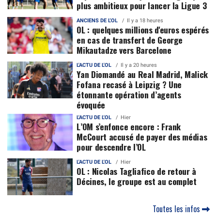
plus ambitieux pour lancer la Ligue 3
ANCIENS DE L'OL
Il y a 18 heures
OL : quelques millions d'euros espérés
en cas de transfert de George
Mikautadze vers Barcelone
L'ACTU DE L'OL
Il y a 20 heures
Yan Diomandé au Real Madrid, Malick
Fofana recasé à Leipzig ? Une
étonnante opération d’agents
évoquée
L'ACTU DE L'OL
Hier
L’OM s’enfonce encore : Frank
McCourt accusé de payer des médias
pour descendre l’OL
L'ACTU DE L'OL
Hier
OL : Nicolas Tagliafico de retour à
Décines, le groupe est au complet
Toutes les infos