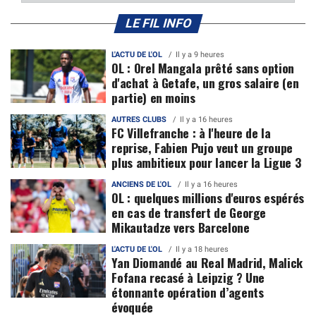
LE FIL INFO
L'ACTU DE L'OL
Il y a 9 heures
OL : Orel Mangala prêté sans option
d'achat à Getafe, un gros salaire (en
partie) en moins
AUTRES CLUBS
Il y a 16 heures
FC Villefranche : à l'heure de la
reprise, Fabien Pujo veut un groupe
plus ambitieux pour lancer la Ligue 3
ANCIENS DE L'OL
Il y a 16 heures
OL : quelques millions d'euros espérés
en cas de transfert de George
Mikautadze vers Barcelone
L'ACTU DE L'OL
Il y a 18 heures
Yan Diomandé au Real Madrid, Malick
Fofana recasé à Leipzig ? Une
étonnante opération d’agents
évoquée