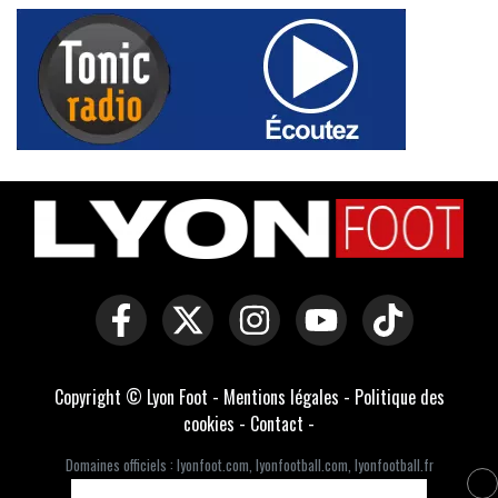
Copyright © Lyon Foot -
Mentions légales
-
Politique des
cookies
-
Contact
-
Domaines officiels :
lyonfoot.com
,
lyonfootball.com
,
lyonfootball.fr