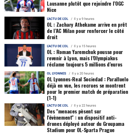
Lausanne plutôt que rejoindre l’OGC
Nice
L'ACTU DE L'OL
Il y a 9 heures
OL : Zachary Athekame arrive en prêt
de l’AC Milan pour renforcer le côté
droit
L'ACTU DE L'OL
Il y a 15 heures
OL : Roman Yaremchuk pousse pour
revenir à Lyon, mais l’Olympiakos
réclame toujours 5 millions d’euros
OL LYONNES
Il y a 20 heures
OL Lyonnes-Real Sociedad : Paralluelo
déjà en vue, les recrues se montrent
pour le premier match de préparation
(1-1)
L'ACTU DE L'OL
Il y a 22 heures
Des "menaces pèsent sur
l'évènement" : un dispositif anti-
drones déployé autour du Groupama
Stadium pour OL-Sparta Prague