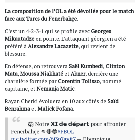
La composition de l’OL a été dévoilée pour le match
face aux Turcs du Fenerbahçe.
C’est un 4-2-3-1 qui se profile avec
Georges
Mikautadze
en pointe. L’attaquant géorgien a été
préféré à
Alexandre Lacazette
, qui revient de
blessure.
En défense, on retrouvera
Saël Kumbedi
,
Clinton
Mata
,
Moussa Niakhaté
et
Abner
, derrière une
charnière formée par
Corentin Tolisso
, nommé
capitaine, et
Nemanja Matic
.
Rayan Cherki évoluera en 10 aux côtés de
Saïd
Benrahma
et
Malick Fofana
.
🦁 Notre 𝗫𝗜 𝗱𝗲 𝗱𝗲́𝗽𝗮𝗿𝘁 pour affronter
Fenerbahçe 👊🔴🔵
#FBOL
pic.twitter.com/6j3p7gyjt7
— Olympique