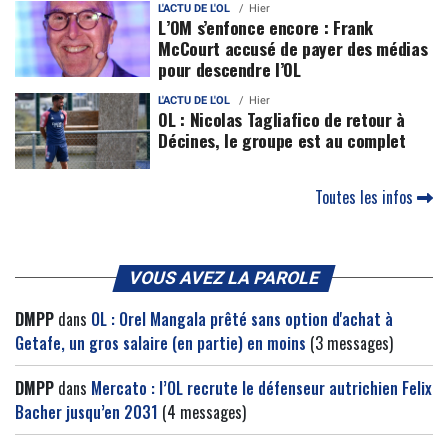
L'ACTU DE L'OL
Hier
L’OM s’enfonce encore : Frank
McCourt accusé de payer des médias
pour descendre l’OL
L'ACTU DE L'OL
Hier
OL : Nicolas Tagliafico de retour à
Décines, le groupe est au complet
Toutes les infos
VOUS AVEZ LA PAROLE
DMPP
dans
OL : Orel Mangala prêté sans option d'achat à
Getafe, un gros salaire (en partie) en moins
(3 messages)
DMPP
dans
Mercato : l’OL recrute le défenseur autrichien Felix
Bacher jusqu’en 2031
(4 messages)