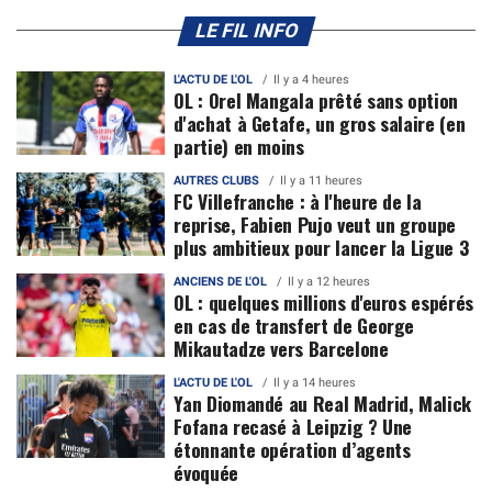
LE FIL INFO
L'ACTU DE L'OL
Il y a 4 heures
OL : Orel Mangala prêté sans option
d'achat à Getafe, un gros salaire (en
partie) en moins
AUTRES CLUBS
Il y a 11 heures
FC Villefranche : à l'heure de la
reprise, Fabien Pujo veut un groupe
plus ambitieux pour lancer la Ligue 3
ANCIENS DE L'OL
Il y a 12 heures
OL : quelques millions d'euros espérés
en cas de transfert de George
Mikautadze vers Barcelone
L'ACTU DE L'OL
Il y a 14 heures
Yan Diomandé au Real Madrid, Malick
Fofana recasé à Leipzig ? Une
étonnante opération d’agents
évoquée