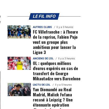
n
LE FIL INFO
3
AUTRES CLUBS
Il y a 3 heures
FC Villefranche : à l'heure
de la reprise, Fabien Pujo
veut un groupe plus
ambitieux pour lancer la
Ligue 3
ANCIENS DE L'OL
Il y a 3 heures
OL : quelques millions
d'euros espérés en cas de
transfert de George
Mikautadze vers Barcelone
L'ACTU DE L'OL
Il y a 5 heures
Yan Diomandé au Real
Madrid, Malick Fofana
recasé à Leipzig ? Une
étonnante opération