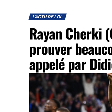
L'ACTU DE L'OL
Rayan Cherki (
prouver beauco
appelé par Did