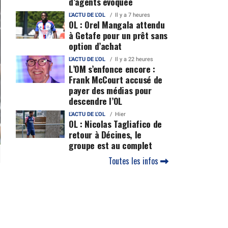
d’agents évoquée
L'ACTU DE L'OL
Il y a 7 heures
OL : Orel Mangala attendu
à Getafe pour un prêt sans
option d’achat
L'ACTU DE L'OL
Il y a 22 heures
L’OM s’enfonce encore :
Frank McCourt accusé de
payer des médias pour
descendre l’OL
L'ACTU DE L'OL
Hier
OL : Nicolas Tagliafico de
retour à Décines, le
groupe est au complet
Toutes les infos