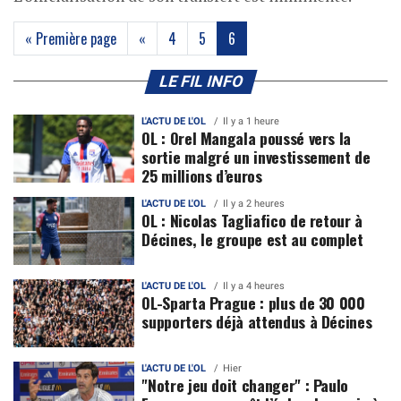
(current)
« Première page
«
4
5
6
LE FIL INFO
L'ACTU DE L'OL
Il y a 1 heure
OL : Orel Mangala poussé vers la
sortie malgré un investissement de
25 millions d’euros
L'ACTU DE L'OL
Il y a 2 heures
OL : Nicolas Tagliafico de retour à
Décines, le groupe est au complet
L'ACTU DE L'OL
Il y a 4 heures
OL-Sparta Prague : plus de 30 000
supporters déjà attendus à Décines
L'ACTU DE L'OL
Hier
"Notre jeu doit changer" : Paulo