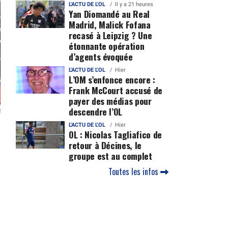
L'ACTU DE L'OL
Il y a 21 heures
Yan Diomandé au Real
Madrid, Malick Fofana
recasé à Leipzig ? Une
étonnante opération
d’agents évoquée
L'ACTU DE L'OL
Hier
L’OM s’enfonce encore :
Frank McCourt accusé de
payer des médias pour
descendre l’OL
L'ACTU DE L'OL
Hier
OL : Nicolas Tagliafico de
retour à Décines, le
groupe est au complet
Toutes les infos