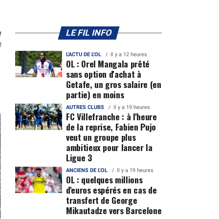
n
LE FIL INFO
3
L'ACTU DE L'OL
Il y a 12 heures
OL : Orel Mangala prêté
sans option d'achat à
Getafe, un gros salaire (en
partie) en moins
AUTRES CLUBS
Il y a 19 heures
FC Villefranche : à l'heure
de la reprise, Fabien Pujo
veut un groupe plus
ambitieux pour lancer la
Ligue 3
ANCIENS DE L'OL
Il y a 19 heures
OL : quelques millions
d'euros espérés en cas de
transfert de George
Mikautadze vers Barcelone