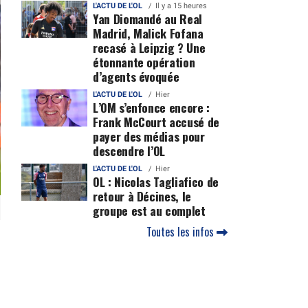
L'ACTU DE L'OL
Il y a 15 heures
Yan Diomandé au Real
Madrid, Malick Fofana
recasé à Leipzig ? Une
étonnante opération
d’agents évoquée
L'ACTU DE L'OL
Hier
L’OM s’enfonce encore :
Frank McCourt accusé de
payer des médias pour
descendre l’OL
L'ACTU DE L'OL
Hier
OL : Nicolas Tagliafico de
retour à Décines, le
groupe est au complet
Toutes les infos