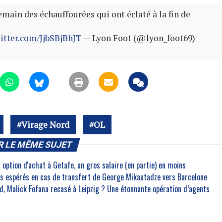
ain des échauffourées qui ont éclaté à la fin de
witter.com/JjbSBjBhJT
— Lyon Foot (@lyon_foot69)
Virage Nord
OL
R LE MÊME SUJET
 option d'achat à Getafe, un gros salaire (en partie) en moins
ros espérés en cas de transfert de George Mikautadze vers Barcelone
, Malick Fofana recasé à Leipzig ? Une étonnante opération d’agents