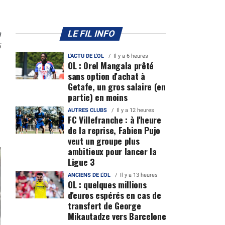
n
LE FIL INFO
5
L'ACTU DE L'OL
Il y a 6 heures
OL : Orel Mangala prêté
sans option d'achat à
Getafe, un gros salaire (en
partie) en moins
AUTRES CLUBS
Il y a 12 heures
FC Villefranche : à l'heure
de la reprise, Fabien Pujo
veut un groupe plus
ambitieux pour lancer la
Ligue 3
ANCIENS DE L'OL
Il y a 13 heures
OL : quelques millions
d'euros espérés en cas de
transfert de George
Mikautadze vers Barcelone