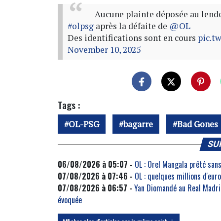
Aucune plainte déposée au lendem
#olpsg
après la défaite de
@OL
Des identifications sont en cours
pic.t
November 10, 2025
Tags :
OL-PSG
bagarre
Bad Gones
SU
06/08/2026 à 05:07 -
OL : Orel Mangala prêté sans
07/08/2026 à 07:46 -
OL : quelques millions d'eu
07/08/2026 à 06:57 -
Yan Diomandé au Real Madrid
évoquée