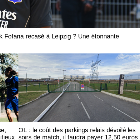
k Fofana recasé à Leipzig ? Une étonnante
se,
OL : le coût des parkings relais dévoilé les
itieux
soirs de match, il faudra payer 12,50 euros