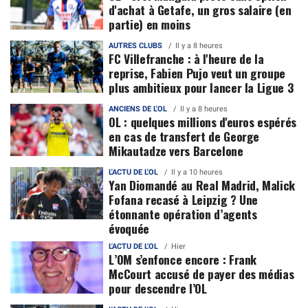
d'achat à Getafe, un gros salaire (en
partie) en moins
AUTRES CLUBS
Il y a 8 heures
FC Villefranche : à l'heure de la
reprise, Fabien Pujo veut un groupe
plus ambitieux pour lancer la Ligue 3
ANCIENS DE L'OL
Il y a 8 heures
OL : quelques millions d'euros espérés
en cas de transfert de George
Mikautadze vers Barcelone
L'ACTU DE L'OL
Il y a 10 heures
Yan Diomandé au Real Madrid, Malick
Fofana recasé à Leipzig ? Une
étonnante opération d’agents
évoquée
L'ACTU DE L'OL
Hier
L’OM s’enfonce encore : Frank
McCourt accusé de payer des médias
pour descendre l’OL