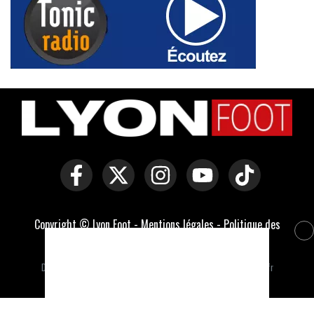
Copyright © Lyon Foot -
Mentions légales
-
Politique des
cookies
-
Contact
-
Domaines officiels :
lyonfoot.com
,
lyonfootball.com
,
lyonfootball.fr
Développé par Everlats