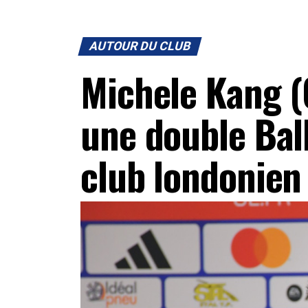
AUTOUR DU CLUB
Michele Kang (
une double Bal
club londonie