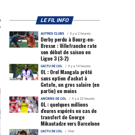
n
LE FIL INFO
0
AUTRES CLUBS
Il y a 2 heures
Derby perdu à Bourg-en-
Bresse : Villefranche rate
son début de saison en
Ligue 3 (3-2)
L'ACTU DE L'OL
Il y a 14 heures
OL : Orel Mangala prêté
sans option d'achat à
Getafe, un gros salaire (en
partie) en moins
ANCIENS DE L'OL
Il y a 22 heures
OL : quelques millions
d'euros espérés en cas de
transfert de George
Mikautadze vers Barcelone
L'ACTU DE L'OL
Hier