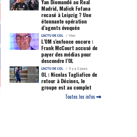
Yan Diomandé au Real
Madrid, Malick Fofana
recasé à Leipzig ? Une
étonnante opération
d’agents évoquée
L'ACTU DE L'OL
Hier
L’OM s’enfonce encore :
Frank McCourt accusé de
payer des médias pour
descendre l’OL
L'ACTU DE L'OL
Il y a 2 jours
OL : Nicolas Tagliafico de
retour à Décines, le
groupe est au complet
Toutes les infos