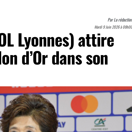
Par
La rédactio
Mardi 9 Juin 2026 à 08h0
OL Lyonnes) attire
lon d’Or dans son
n