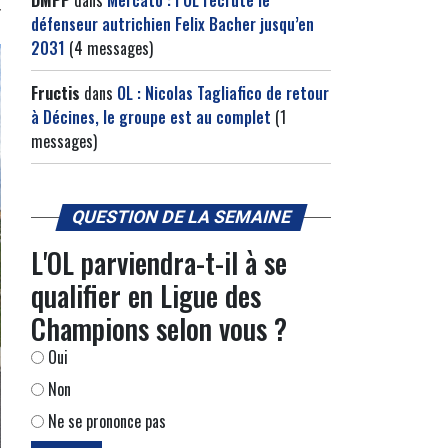
DMPP
dans
Mercato : l’OL recrute le
défenseur autrichien Felix Bacher jusqu’en
2031
(4 messages)
Fructis
dans
OL : Nicolas Tagliafico de retour
à Décines, le groupe est au complet
(1
messages)
QUESTION DE LA SEMAINE
L'OL parviendra-t-il à se
qualifier en Ligue des
Champions selon vous ?
Oui
Non
Ne se prononce pas