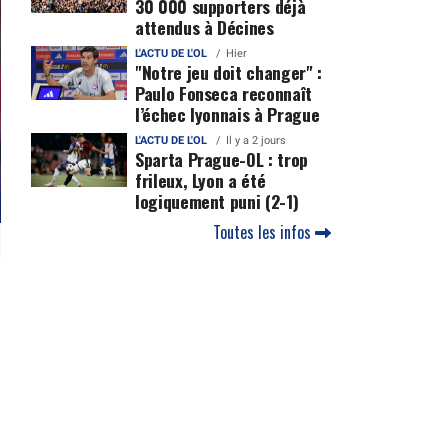
30 000 supporters déjà
attendus à Décines
L'ACTU DE L'OL
Hier
"Notre jeu doit changer" :
Paulo Fonseca reconnaît
l’échec lyonnais à Prague
L'ACTU DE L'OL
Il y a 2 jours
Sparta Prague-OL : trop
frileux, Lyon a été
logiquement puni (2-1)
Toutes les infos