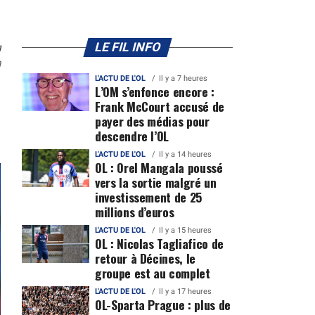
n
LE FIL INFO
0
L'ACTU DE L'OL
Il y a 7 heures
L’OM s’enfonce encore :
Frank McCourt accusé de
payer des médias pour
descendre l’OL
L'ACTU DE L'OL
Il y a 14 heures
OL : Orel Mangala poussé
vers la sortie malgré un
investissement de 25
millions d’euros
L'ACTU DE L'OL
Il y a 15 heures
OL : Nicolas Tagliafico de
retour à Décines, le
groupe est au complet
L'ACTU DE L'OL
Il y a 17 heures
OL-Sparta Prague : plus de