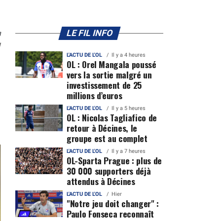
n
LE FIL INFO
1
L'ACTU DE L'OL
Il y a 4 heures
OL : Orel Mangala poussé
vers la sortie malgré un
investissement de 25
millions d’euros
L'ACTU DE L'OL
Il y a 5 heures
OL : Nicolas Tagliafico de
retour à Décines, le
groupe est au complet
L'ACTU DE L'OL
Il y a 7 heures
OL-Sparta Prague : plus de
30 000 supporters déjà
attendus à Décines
L'ACTU DE L'OL
Hier
"Notre jeu doit changer" :
Paulo Fonseca reconnaît