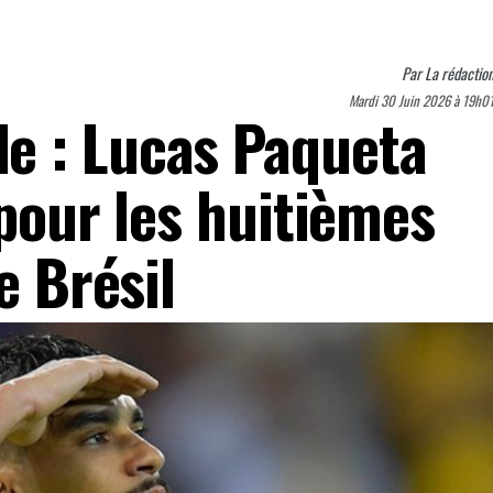
Par
La rédactio
Mardi 30 Juin 2026 à 19h0
e : Lucas Paqueta
 pour les huitièmes
e Brésil