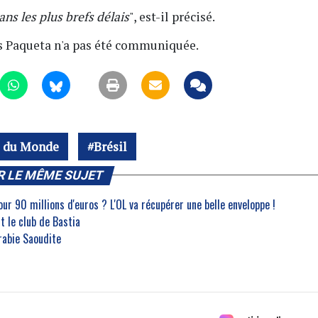
ans les plus brefs délais
", est-il précisé.
as Paqueta n'a pas été communiquée.
 du Monde
Brésil
R LE MÊME SUJET
r 90 millions d'euros ? L'OL va récupérer une belle enveloppe !
t le club de Bastia
Arabie Saoudite