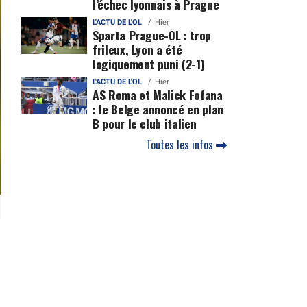
l’échec lyonnais à Prague
L'ACTU DE L'OL
Hier
Sparta Prague-OL : trop
frileux, Lyon a été
logiquement puni (2-1)
L'ACTU DE L'OL
Hier
AS Roma et Malick Fofana
: le Belge annoncé en plan
B pour le club italien
Toutes les infos