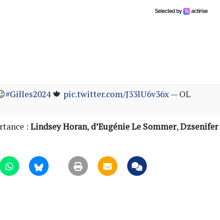
😉
#Gilles2024
🍁
pic.twitter.com/J33lU6v36x
— OL
rtance :
Lindsey Horan
,
d’Eugénie Le Sommer
,
Dzsenifer