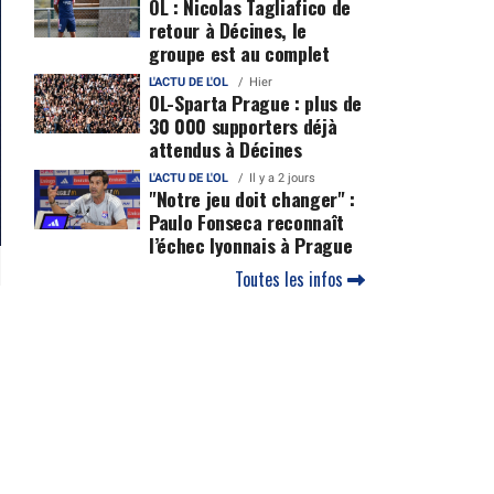
OL : Nicolas Tagliafico de
retour à Décines, le
groupe est au complet
L'ACTU DE L'OL
Hier
OL-Sparta Prague : plus de
30 000 supporters déjà
attendus à Décines
L'ACTU DE L'OL
Il y a 2 jours
"Notre jeu doit changer" :
Paulo Fonseca reconnaît
l’échec lyonnais à Prague
Toutes les infos