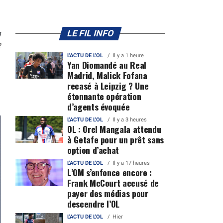
n
LE FIL INFO
2
L'ACTU DE L'OL
Il y a 1 heure
Yan Diomandé au Real
Madrid, Malick Fofana
recasé à Leipzig ? Une
étonnante opération
d’agents évoquée
L'ACTU DE L'OL
Il y a 3 heures
OL : Orel Mangala attendu
à Getafe pour un prêt sans
option d’achat
L'ACTU DE L'OL
Il y a 17 heures
L’OM s’enfonce encore :
Frank McCourt accusé de
payer des médias pour
descendre l’OL
L'ACTU DE L'OL
Hier