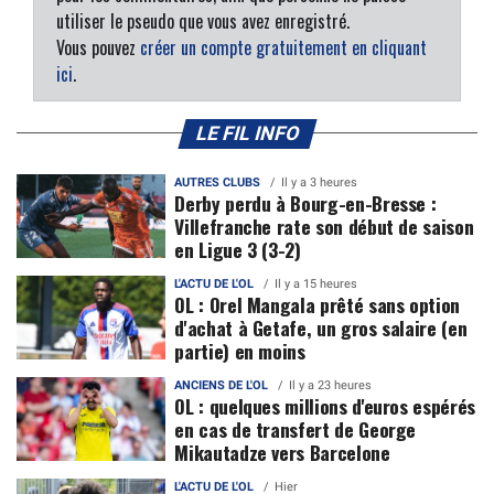
utiliser le pseudo que vous avez enregistré.
Vous pouvez
créer un compte gratuitement en cliquant
ici
.
LE FIL INFO
AUTRES CLUBS
Il y a 3 heures
Derby perdu à Bourg-en-Bresse :
Villefranche rate son début de saison
en Ligue 3 (3-2)
L'ACTU DE L'OL
Il y a 15 heures
OL : Orel Mangala prêté sans option
d'achat à Getafe, un gros salaire (en
partie) en moins
ANCIENS DE L'OL
Il y a 23 heures
OL : quelques millions d'euros espérés
en cas de transfert de George
Mikautadze vers Barcelone
L'ACTU DE L'OL
Hier