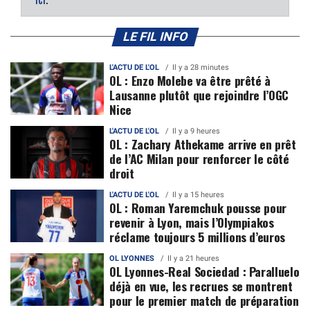
LE FIL INFO
L'ACTU DE L'OL
Il y a 28 minutes
OL : Enzo Molebe va être prêté à
Lausanne plutôt que rejoindre l’OGC
Nice
L'ACTU DE L'OL
Il y a 9 heures
OL : Zachary Athekame arrive en prêt
de l’AC Milan pour renforcer le côté
droit
L'ACTU DE L'OL
Il y a 15 heures
OL : Roman Yaremchuk pousse pour
revenir à Lyon, mais l’Olympiakos
réclame toujours 5 millions d’euros
OL LYONNES
Il y a 21 heures
OL Lyonnes-Real Sociedad : Paralluelo
déjà en vue, les recrues se montrent
pour le premier match de préparation