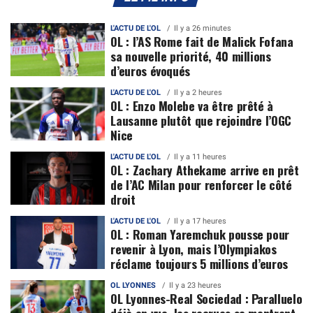
L'ACTU DE L'OL
Il y a 26 minutes
OL : l’AS Rome fait de Malick Fofana
sa nouvelle priorité, 40 millions
d’euros évoqués
L'ACTU DE L'OL
Il y a 2 heures
OL : Enzo Molebe va être prêté à
Lausanne plutôt que rejoindre l’OGC
Nice
L'ACTU DE L'OL
Il y a 11 heures
OL : Zachary Athekame arrive en prêt
de l’AC Milan pour renforcer le côté
droit
L'ACTU DE L'OL
Il y a 17 heures
OL : Roman Yaremchuk pousse pour
revenir à Lyon, mais l’Olympiakos
réclame toujours 5 millions d’euros
OL LYONNES
Il y a 23 heures
OL Lyonnes-Real Sociedad : Paralluelo
déjà en vue, les recrues se montrent