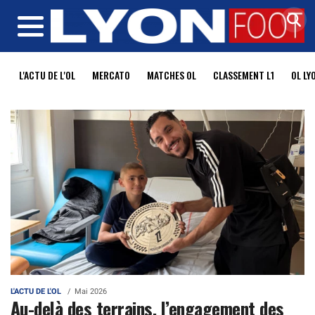
MENU
L'ACTU DE L'OL
MERCATO
MATCHES OL
CLASSEMENT L1
OL LY
L'ACTU DE L'OL
Mai 2026
Au-delà des terrains, l’engagement des