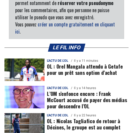
permet notamment de
réserver votre pseudonyme
pour les commentaires, afin que personne ne puisse
utiliser le pseudo que vous avez enregistré.
Vous pouvez
créer un compte gratuitement en cliquant
ici
.
LE FIL INFO
L'ACTU DE L'OL
Il y a 11 minutes
OL : Orel Mangala attendu à Getafe
pour un prêt sans option d’achat
L'ACTU DE L'OL
Il y a 14 heures
L’OM s’enfonce encore : Frank
McCourt accusé de payer des médias
pour descendre l’OL
L'ACTU DE L'OL
Il y a 22 heures
OL : Nicolas Tagliafico de retour à
Décines, le groupe est au complet