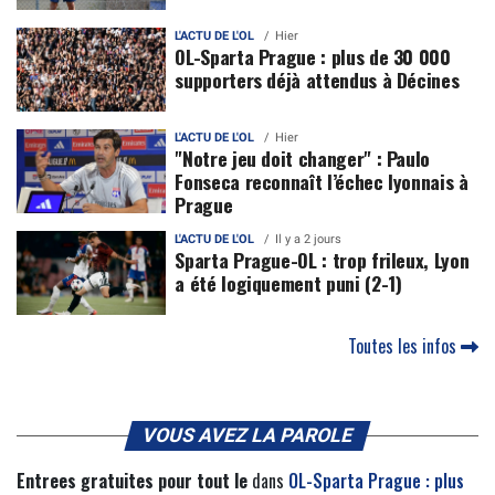
L'ACTU DE L'OL
Hier
OL-Sparta Prague : plus de 30 000
supporters déjà attendus à Décines
L'ACTU DE L'OL
Hier
"Notre jeu doit changer" : Paulo
Fonseca reconnaît l’échec lyonnais à
Prague
L'ACTU DE L'OL
Il y a 2 jours
Sparta Prague-OL : trop frileux, Lyon
a été logiquement puni (2-1)
Toutes les infos
VOUS AVEZ LA PAROLE
Entrees gratuites pour tout le
dans
OL-Sparta Prague : plus