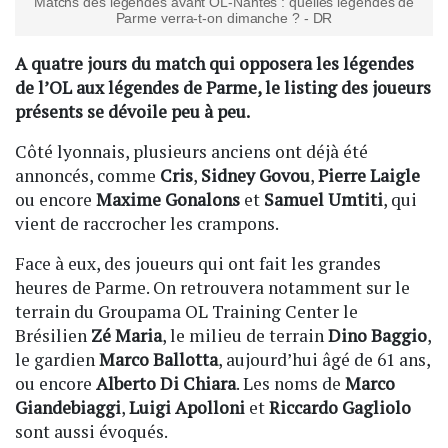
Matchs des légendes avant OL-Nantes : quelles légendes de
Parme verra-t-on dimanche ? - DR
A quatre jours du match qui opposera les légendes
de l’OL aux légendes de Parme, le listing des joueurs
présents se dévoile peu à peu.
Côté lyonnais, plusieurs anciens ont déjà été
annoncés, comme
Cris
,
Sidney Govou
,
Pierre Laigle
ou encore
Maxime Gonalons
et
Samuel Umtiti
, qui
vient de raccrocher les crampons.
Face à eux, des joueurs qui ont fait les grandes
heures de Parme. On retrouvera notamment sur le
terrain du Groupama OL Training Center le
Brésilien
Zé Maria
, le milieu de terrain
Dino Baggio
,
le gardien
Marco Ballotta
, aujourd’hui âgé de 61 ans,
ou encore
Alberto Di Chiara
. Les noms de
Marco
Giandebiaggi
,
Luigi Apolloni
et
Riccardo Gagliolo
sont aussi évoqués.