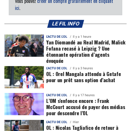
Vous pouvez
créer un compte gratuitement en cliquant
ici
.
LE FIL INFO
L'ACTU DE L'OL
Il y a 1 heure
Yan Diomandé au Real Madrid, Malick
Fofana recasé à Leipzig ? Une
étonnante opération d’agents
évoquée
L'ACTU DE L'OL
Il y a 3 heures
OL : Orel Mangala attendu à Getafe
pour un prêt sans option d’achat
L'ACTU DE L'OL
Il y a 17 heures
L’OM s’enfonce encore : Frank
McCourt accusé de payer des médias
pour descendre l’OL
L'ACTU DE L'OL
Hier
OL : Nicolas Tagliafico de retour à