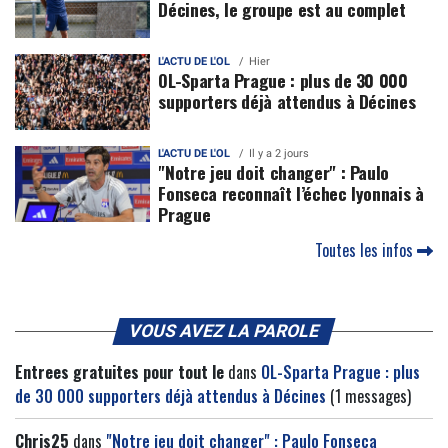
Décines, le groupe est au complet
L'ACTU DE L'OL
Hier
OL-Sparta Prague : plus de 30 000
supporters déjà attendus à Décines
L'ACTU DE L'OL
Il y a 2 jours
"Notre jeu doit changer" : Paulo
Fonseca reconnaît l’échec lyonnais à
Prague
Toutes les infos
VOUS AVEZ LA PAROLE
Entrees gratuites pour tout le
dans
OL-Sparta Prague : plus
de 30 000 supporters déjà attendus à Décines
(1 messages)
Chris25
dans
"Notre jeu doit changer" : Paulo Fonseca