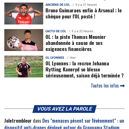
ANCIENS DE L'OL
Il y a 21 heures
Bruno Guimaraes enfin à Arsenal : le
chèque pour l'OL posté !
L'ACTU DE L'OL
Il y a 22 heures
OL : la piste Thomas Meunier
abandonnée à cause de ses
exigences financières
OL LYONNES
Hier
OL Lyonnes : la recrue Johanna
Rytting Kaneryd se blesse
sérieusement, saison déjà terminée ?
Toutes les infos
VOUS AVEZ LA PAROLE
Joletrembleur
dans
Des "menaces pèsent sur l'évènement" : un
dispositif anti-drones déployé autour du Groupama Stadium