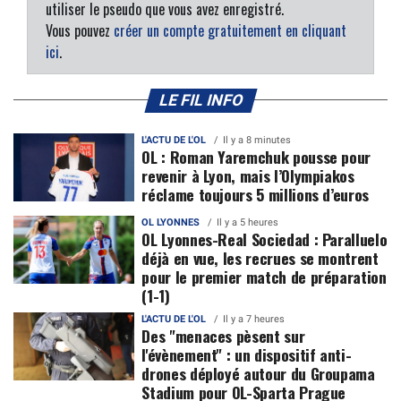
utiliser le pseudo que vous avez enregistré.
Vous pouvez
créer un compte gratuitement en cliquant
ici
.
LE FIL INFO
L'ACTU DE L'OL
Il y a 8 minutes
OL : Roman Yaremchuk pousse pour
revenir à Lyon, mais l’Olympiakos
réclame toujours 5 millions d’euros
OL LYONNES
Il y a 5 heures
OL Lyonnes-Real Sociedad : Paralluelo
déjà en vue, les recrues se montrent
pour le premier match de préparation
(1-1)
L'ACTU DE L'OL
Il y a 7 heures
Des "menaces pèsent sur
l'évènement" : un dispositif anti-
drones déployé autour du Groupama
Stadium pour OL-Sparta Prague