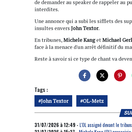
de demander au speaker de rappeler au pub
interdites.
Une annonce qui a subi les sifflets des sup
insultes envers
John Textor
.
En tribunes,
Michele Kang
et
Michael Ger
face à la menace d'un arrêt définitif du ma
Reste à savoir si ce type de chant va deve
Tags :
John Textor
OL-Metz
SU
31/07/2026 à 12:49 -
L'OL assigné devant le tribu
21/07/2026 à 15:27 -
Michele Kang (OL) poursuivie