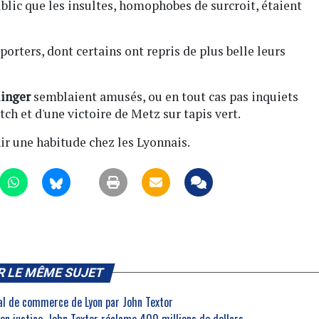
lic que les insultes, homophobes de surcroit, étaient
porters, dont certains ont repris de plus belle leurs
linger
semblaient amusés, ou en tout cas pas inquiets
tch et d'une victoire de Metz sur tapis vert.
nir une habitude chez les Lyonnais.
R LE MÊME SUJET
nal de commerce de Lyon par John Textor
 en justice, John Textor réclame 400 millions de dollars