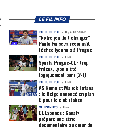
n
LE FIL INFO
7
L'ACTU DE L'OL
Il y a 18 heures
"Notre jeu doit changer" :
Paulo Fonseca reconnaît
l’échec lyonnais à Prague
L'ACTU DE L'OL
Hier
Sparta Prague-OL : trop
frileux, Lyon a été
logiquement puni (2-1)
L'ACTU DE L'OL
Hier
AS Roma et Malick Fofana
: le Belge annoncé en plan
B pour le club italien
OL LYONNES
Hier
OL Lyonnes : Canal+
prépare une série
documentaire au cœur de