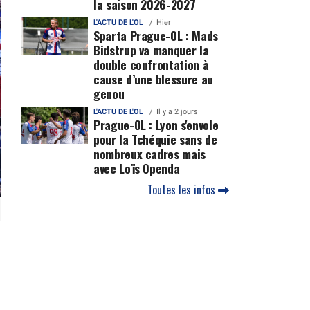
la saison 2026-2027
L'ACTU DE L'OL
Hier
Sparta Prague-OL : Mads
Bidstrup va manquer la
double confrontation à
cause d’une blessure au
genou
L'ACTU DE L'OL
Il y a 2 jours
Prague-OL : Lyon s'envole
pour la Tchéquie sans de
nombreux cadres mais
avec Loïs Openda
Toutes les infos