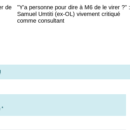
er de
"Y'a personne pour dire à M6 de le virer ?" 
Samuel Umtiti (ex-OL) vivement critiqué
comme consultant
!
e
*