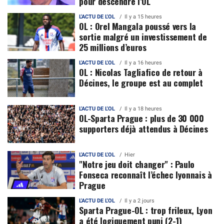
pour descendre l’OL
L'ACTU DE L'OL
Il y a 15 heures
OL : Orel Mangala poussé vers la
sortie malgré un investissement de
25 millions d’euros
L'ACTU DE L'OL
Il y a 16 heures
OL : Nicolas Tagliafico de retour à
Décines, le groupe est au complet
L'ACTU DE L'OL
Il y a 18 heures
OL-Sparta Prague : plus de 30 000
supporters déjà attendus à Décines
L'ACTU DE L'OL
Hier
"Notre jeu doit changer" : Paulo
Fonseca reconnaît l’échec lyonnais à
Prague
L'ACTU DE L'OL
Il y a 2 jours
Sparta Prague-OL : trop frileux, Lyon
a été logiquement puni (2-1)