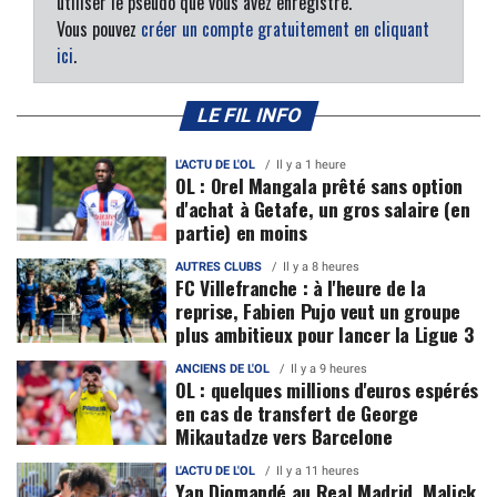
utiliser le pseudo que vous avez enregistré.
Vous pouvez
créer un compte gratuitement en cliquant
ici
.
LE FIL INFO
L'ACTU DE L'OL
Il y a 1 heure
OL : Orel Mangala prêté sans option
d'achat à Getafe, un gros salaire (en
partie) en moins
AUTRES CLUBS
Il y a 8 heures
FC Villefranche : à l'heure de la
reprise, Fabien Pujo veut un groupe
plus ambitieux pour lancer la Ligue 3
ANCIENS DE L'OL
Il y a 9 heures
OL : quelques millions d'euros espérés
en cas de transfert de George
Mikautadze vers Barcelone
L'ACTU DE L'OL
Il y a 11 heures
Yan Diomandé au Real Madrid, Malick