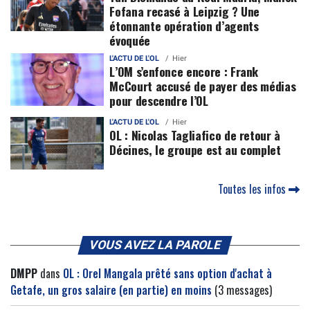
Fofana recasé à Leipzig ? Une
étonnante opération d’agents
évoquée
L'ACTU DE L'OL
Hier
L’OM s’enfonce encore : Frank
McCourt accusé de payer des médias
pour descendre l’OL
L'ACTU DE L'OL
Hier
OL : Nicolas Tagliafico de retour à
Décines, le groupe est au complet
Toutes les infos
VOUS AVEZ LA PAROLE
DMPP
dans
OL : Orel Mangala prêté sans option d'achat à
Getafe, un gros salaire (en partie) en moins
(3 messages)