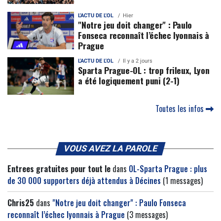
L'ACTU DE L'OL
Hier
"Notre jeu doit changer" : Paulo
Fonseca reconnaît l’échec lyonnais à
Prague
L'ACTU DE L'OL
Il y a 2 jours
Sparta Prague-OL : trop frileux, Lyon
a été logiquement puni (2-1)
Toutes les infos
VOUS AVEZ LA PAROLE
Entrees gratuites pour tout le
dans
OL-Sparta Prague : plus
de 30 000 supporters déjà attendus à Décines
(1 messages)
Chris25
dans
"Notre jeu doit changer" : Paulo Fonseca
reconnaît l’échec lyonnais à Prague
(3 messages)