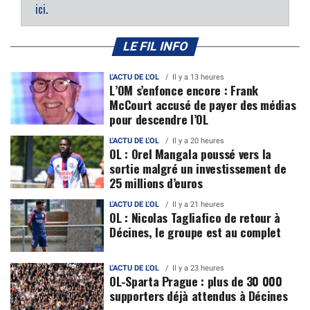
ici
.
LE FIL INFO
L'ACTU DE L'OL
Il y a 13 heures
L’OM s’enfonce encore : Frank
McCourt accusé de payer des médias
pour descendre l’OL
L'ACTU DE L'OL
Il y a 20 heures
OL : Orel Mangala poussé vers la
sortie malgré un investissement de
25 millions d’euros
L'ACTU DE L'OL
Il y a 21 heures
OL : Nicolas Tagliafico de retour à
Décines, le groupe est au complet
L'ACTU DE L'OL
Il y a 23 heures
OL-Sparta Prague : plus de 30 000
supporters déjà attendus à Décines