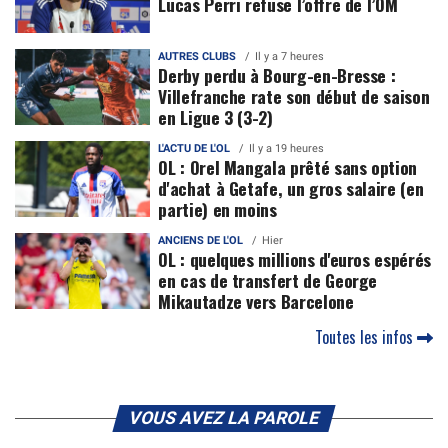
Lucas Perri refuse l’offre de l’OM
AUTRES CLUBS
Il y a 7 heures
Derby perdu à Bourg-en-Bresse :
Villefranche rate son début de saison
en Ligue 3 (3-2)
L'ACTU DE L'OL
Il y a 19 heures
OL : Orel Mangala prêté sans option
d'achat à Getafe, un gros salaire (en
partie) en moins
ANCIENS DE L'OL
Hier
OL : quelques millions d'euros espérés
en cas de transfert de George
Mikautadze vers Barcelone
Toutes les infos
VOUS AVEZ LA PAROLE