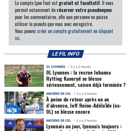
Le compte Lyon Foot est
gratuit et facultatif
. Il vous
permet notamment de
réserver votre pseudonyme
pour les commentaires, afin que personne ne puisse
utiliser le pseudo que vous avez enregistré.
Vous pouvez
créer un compte gratuitement en cliquant
ici
.
LE FIL INFO
OL LYONNES
Il y a 2 heures
OL Lyonnes : la recrue Johanna
Rytting Kaneryd se blesse
sérieusement, saison déjà terminée ?
ANCIENS DE L'OL
Il y a 3 heures
À peine de retour après un an
d’absence, Jeff Reine-Adélaïde (ex-
OL) se blesse encore
ANCIENS DE L'OL
Il y a 3 heures
Lyonnais un jour, lyonnais toujours :