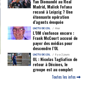
Yan Diomandé au Real
Madrid, Malick Fofana
recasé à Leipzig ? Une
étonnante opération
d’agents évoquée
L'ACTU DE L'OL
Hier
L’OM s’enfonce encore :
Frank McCourt accusé de
payer des médias pour
descendre l’OL
L'ACTU DE L'OL
Il y a 2 jours
OL : Nicolas Tagliafico de
retour à Décines, le
groupe est au complet
Toutes les infos