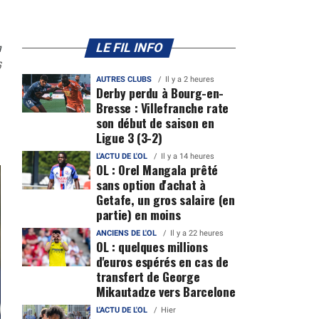
n
LE FIL INFO
6
AUTRES CLUBS
Il y a 2 heures
Derby perdu à Bourg-en-
Bresse : Villefranche rate
son début de saison en
Ligue 3 (3-2)
L'ACTU DE L'OL
Il y a 14 heures
OL : Orel Mangala prêté
sans option d'achat à
Getafe, un gros salaire (en
partie) en moins
ANCIENS DE L'OL
Il y a 22 heures
OL : quelques millions
d'euros espérés en cas de
transfert de George
Mikautadze vers Barcelone
L'ACTU DE L'OL
Hier