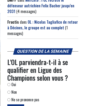
DMPP
dans
Mercato : l’OL recrute le
défenseur autrichien Felix Bacher jusqu’en
2031
(4 messages)
Fructis
dans
OL : Nicolas Tagliafico de retour
à Décines, le groupe est au complet
(1
messages)
QUESTION DE LA SEMAINE
L'OL parviendra-t-il à se
qualifier en Ligue des
Champions selon vous ?
Oui
Non
Ne se prononce pas