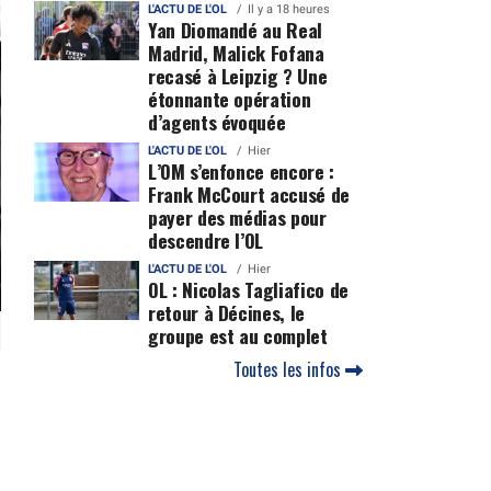
L'ACTU DE L'OL
Il y a 18 heures
Yan Diomandé au Real
Madrid, Malick Fofana
recasé à Leipzig ? Une
étonnante opération
d’agents évoquée
L'ACTU DE L'OL
Hier
L’OM s’enfonce encore :
Frank McCourt accusé de
payer des médias pour
descendre l’OL
L'ACTU DE L'OL
Hier
OL : Nicolas Tagliafico de
retour à Décines, le
groupe est au complet
Toutes les infos