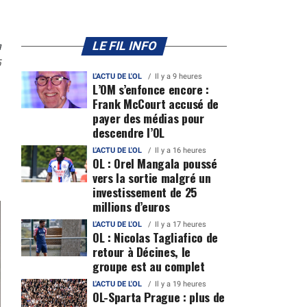
n
LE FIL INFO
5
L'ACTU DE L'OL
Il y a 9 heures
L’OM s’enfonce encore :
Frank McCourt accusé de
payer des médias pour
descendre l’OL
L'ACTU DE L'OL
Il y a 16 heures
OL : Orel Mangala poussé
vers la sortie malgré un
investissement de 25
millions d’euros
L'ACTU DE L'OL
Il y a 17 heures
OL : Nicolas Tagliafico de
retour à Décines, le
groupe est au complet
L'ACTU DE L'OL
Il y a 19 heures
OL-Sparta Prague : plus de