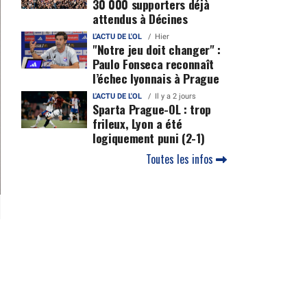
30 000 supporters déjà
attendus à Décines
L'ACTU DE L'OL
Hier
"Notre jeu doit changer" :
Paulo Fonseca reconnaît
l’échec lyonnais à Prague
L'ACTU DE L'OL
Il y a 2 jours
Sparta Prague-OL : trop
frileux, Lyon a été
logiquement puni (2-1)
Toutes les infos