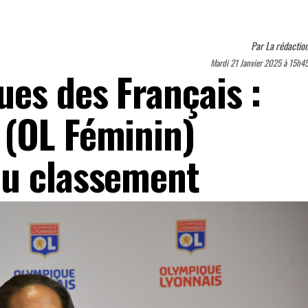
Par
La rédactio
Mardi 21 Janvier 2025 à 15h4
ues des Français :
(OL Féminin)
du classement