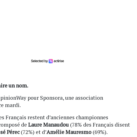
aire un nom.
 OpinionWay pour Sponsora, une association
ce mardi.
des Français restent d’anciennes championnes
t composé de
Laure Manaudou
(78% des Français disent
sé Pérec
(72%) et d’
Amélie Mauresmo
(69%).