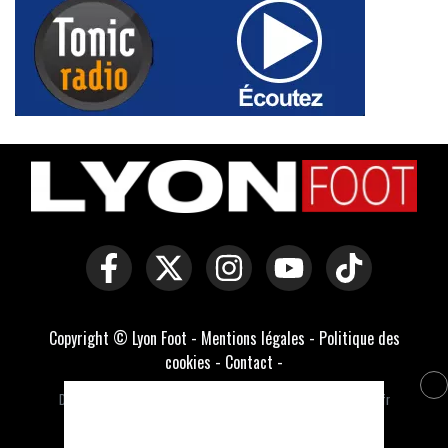
Copyright © Lyon Foot -
Mentions légales
-
Politique des
cookies
-
Contact
-
Domaines officiels :
lyonfoot.com
,
lyonfootball.com
,
lyonfootball.fr
Développé par Everlats