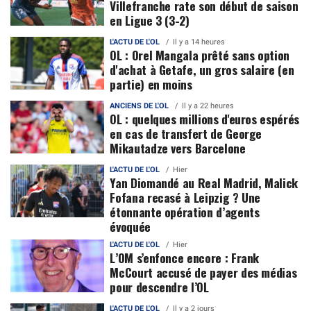
Villefranche rate son début de saison
en Ligue 3 (3-2)
L'ACTU DE L'OL
Il y a 14 heures
OL : Orel Mangala prêté sans option
d'achat à Getafe, un gros salaire (en
partie) en moins
ANCIENS DE L'OL
Il y a 22 heures
OL : quelques millions d'euros espérés
en cas de transfert de George
Mikautadze vers Barcelone
L'ACTU DE L'OL
Hier
Yan Diomandé au Real Madrid, Malick
Fofana recasé à Leipzig ? Une
étonnante opération d’agents
évoquée
L'ACTU DE L'OL
Hier
L’OM s’enfonce encore : Frank
McCourt accusé de payer des médias
pour descendre l’OL
L'ACTU DE L'OL
Il y a 2 jours